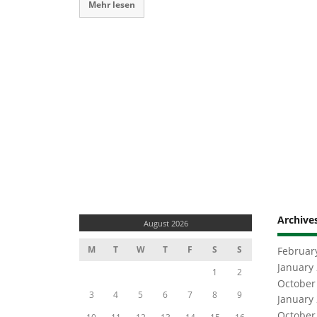
Mehr lesen
Archive
August 2026
M
T
W
T
F
S
S
Februar
January
1
2
October
3
4
5
6
7
8
9
January
October