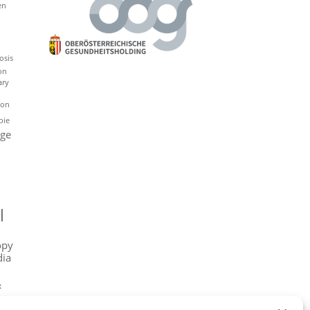
en
osis
on
ary
 on
pie
sge
l
opy
dia
&