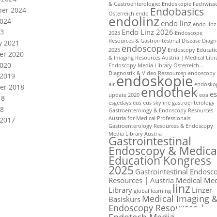
& Gastroenterologie: Endoskopie Fachwiss
Endobasics
er 2024
Österreich
endo
endolinz
024
endo linz
endo linz
Endo Linz 2026
3
2025
Endoscope
Resources & Gastrointestinal Disease Diagn
y 2021
endoscopy
2025
Endoscopy Educati
er 2020
& Imaging Resources Austria | Medical Libr
020
Endoscopy Media Library Österreich –
Diagnostik & Video Ressourcen
endoscopy
endoskopie
 2019
air
endosko
er 2018
endothek
e
update 2020
eoa
18
esgedays
eus
eus skyline
gastroenterology
8
Gastroenterology & Endoscopy Resources
Austria for Medical Professionals
 2017
Gastroenterology Resources & Endoscopy
Media Library Austria
Gastrointestinal
Endoscopy & Medica
Education Kongress
2025
Gastrointestinal Endosc
Resources | Austria Medical Me
linz
Library
Linzer
global
learning
Medical Imaging 
Basiskurs
Endoscopy Resources |
Endotech Media Library