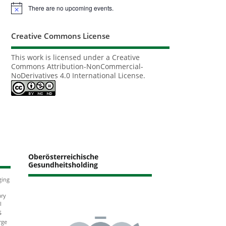
There are no upcoming events.
Notice
Creative Commons License
This work is licensed under a
Creative
Commons Attribution-NonCommercial-
NoDerivatives 4.0 International License
.
Oberösterreichische
Gesundheitsholding
ging
ary
l
s
rge