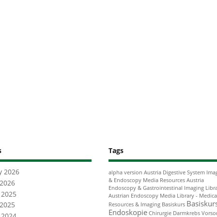
s
Tags
y 2026
alpha version
Austria Digestive System Ima
& Endoscopy Media Resources
Austria
 2026
Endoscopy & Gastrointestinal Imaging Libr
 2025
Austrian Endoscopy Media Library - Medica
Basiskur
 2025
Resources & Imaging
Basiskurs
Endoskopie
Chirurgie
Darmkrebs Vorso
 2024