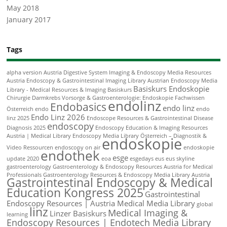
May 2018
January 2017
Tags
alpha version
Austria Digestive System Imaging & Endoscopy Media Resources
Austria Endoscopy & Gastrointestinal Imaging Library
Austrian Endoscopy Media
Basiskurs Endoskopie
Library - Medical Resources & Imaging
Basiskurs
Chirurgie
Darmkrebs Vorsorge & Gastroenterologie: Endoskopie Fachwissen
endolinz
Endobasics
endo linz
Österreich
endo
endo
Endo Linz 2026
linz 2025
Endoscope Resources & Gastrointestinal Disease
endoscopy
Diagnosis 2025
Endoscopy Education & Imaging Resources
Austria | Medical Library
Endoscopy Media Library Österreich – Diagnostik &
endoskopie
Video Ressourcen
endoscopy on air
endoskopie
endothek
esge
update 2020
eoa
esgedays
eus
eus skyline
gastroenterology
Gastroenterology & Endoscopy Resources Austria for Medical
Professionals
Gastroenterology Resources & Endoscopy Media Library Austria
Gastrointestinal Endoscopy & Medical
Education Kongress 2025
Gastrointestinal
Endoscopy Resources | Austria Medical Media Library
global
linz
Medical Imaging &
Linzer Basiskurs
learning
Endoscopy Resources | Endotech Media Library