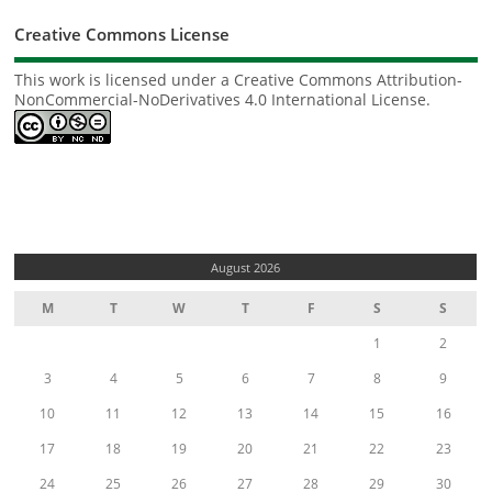
Creative Commons License
This work is licensed under a
Creative Commons Attribution-
NonCommercial-NoDerivatives 4.0 International License
.
August 2026
M
T
W
T
F
S
S
1
2
3
4
5
6
7
8
9
10
11
12
13
14
15
16
17
18
19
20
21
22
23
24
25
26
27
28
29
30