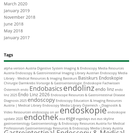
March 2020
January 2019
November 2018
June 2018
May 2018
January 2017
Tags
alpha version
Austria Digestive System Imaging & Endoscopy Media Resources
Austria Endoscopy & Gastrointestinal Imaging Library
Austrian Endoscopy Media
Basiskurs Endoskopie
Library - Medical Resources & Imaging
Basiskurs
Chirurgie
Darmkrebs Vorsorge & Gastroenterologie: Endoskopie Fachwissen
endolinz
Endobasics
endo linz
Österreich
endo
endo
Endo Linz 2026
linz 2025
Endoscope Resources & Gastrointestinal Disease
endoscopy
Diagnosis 2025
Endoscopy Education & Imaging Resources
Austria | Medical Library
Endoscopy Media Library Österreich – Diagnostik &
endoskopie
Video Ressourcen
endoscopy on air
endoskopie
endothek
esge
update 2020
eoa
esgedays
eus
eus skyline
gastroenterology
Gastroenterology & Endoscopy Resources Austria for Medical
Professionals
Gastroenterology Resources & Endoscopy Media Library Austria
Gastrointestinal Endoscopy & Medical