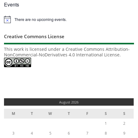
Events
There are no upcoming events.
Notice
Creative Commons License
This work is licensed under a
Creative Commons Attribution-
NonCommercial-NoDerivatives 4.0 International License
.
August 2026
M
T
W
T
F
S
S
1
2
3
4
5
6
7
8
9